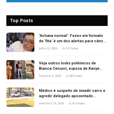
Top Posts
‘Achava normal’: Fezes em formato
de ‘fita’ é um dos alertas para câncer
colorretal; relembre fala de Preta Gil
julho 22, 2025
97
Visitas
Veja outros looks polêmicos de
Bianca Censori, esposa de Kanye
West que apareceu nua no Grammy
fevereiro 4, 2025
88
Visitas
2025
Médico é suspeito de invadir carro e
agredir delegado aposentado
durante confusão no trânsito
setembro 19, 2024
42
Visitas