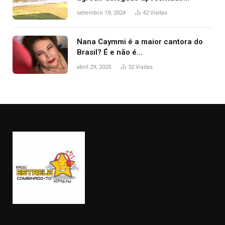
durante confusão no trânsito
setembro 19, 2024
42
Visitas
Nana Caymmi é a maior cantora do
Brasil? É e não é…
abril 29, 2025
32
Visitas