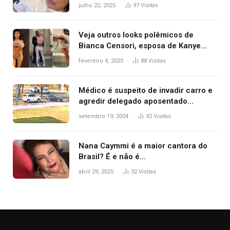
colorretal; relembre fala de Preta Gil
julho 22, 2025
97
Visitas
Veja outros looks polêmicos de
Bianca Censori, esposa de Kanye
West que apareceu nua no Grammy
fevereiro 4, 2025
88
Visitas
2025
Médico é suspeito de invadir carro e
agredir delegado aposentado
durante confusão no trânsito
setembro 19, 2024
42
Visitas
Nana Caymmi é a maior cantora do
Brasil? É e não é…
abril 29, 2025
32
Visitas