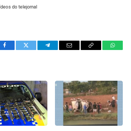
ídeos do telejornal
Facebook
Twitter
Telegram
Email
Copy
WhatsA
Link