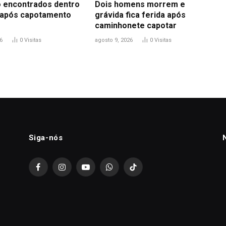
o encontrados dentro
Dois homens morrem e
 após capotamento
grávida fica ferida após
caminhonete capotar
6
0
Visitas
agosto 9, 2026
0
Visitas
Siga-nós
Facebook
Instagram
YouTube
WhatsApp
TikTok