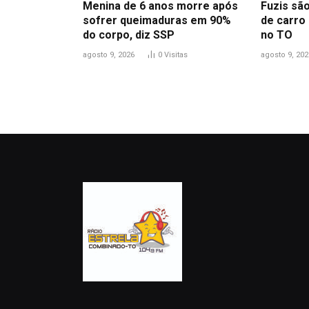
Menina de 6 anos morre após
Fuzis sã
sofrer queimaduras em 90%
de carro
do corpo, diz SSP
no TO
agosto 9, 2026
0
Visitas
agosto 9, 202