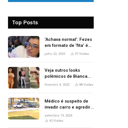
Top Posts
‘Achava normal’: Fezes
em formato de ‘fita’ é
um dos alertas para
julho 22, 2025
97
Visitas
câncer colorretal;
relembre fala de Preta
Gil
Veja outros looks
polêmicos de Bianca
Censori, esposa de
fevereiro 4, 2025
88
Visitas
Kanye West que
apareceu nua no
Grammy 2025
Médico é suspeito de
invadir carro e agredir
delegado aposentado
setembro 19, 2024
durante confusão no
42
Visitas
trânsito