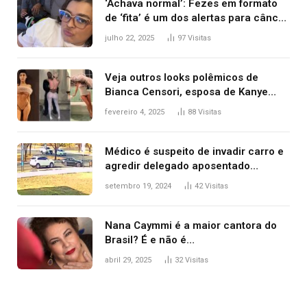
‘Achava normal’: Fezes em formato
de ‘fita’ é um dos alertas para câncer
colorretal; relembre fala de Preta Gil
julho 22, 2025
97
Visitas
Veja outros looks polêmicos de
Bianca Censori, esposa de Kanye
West que apareceu nua no Grammy
fevereiro 4, 2025
88
Visitas
2025
Médico é suspeito de invadir carro e
agredir delegado aposentado
durante confusão no trânsito
setembro 19, 2024
42
Visitas
Nana Caymmi é a maior cantora do
Brasil? É e não é…
abril 29, 2025
32
Visitas