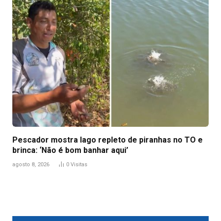
Pescador mostra lago repleto de piranhas no TO e
brinca: ‘Não é bom banhar aqui’
agosto 8, 2026
0
Visitas