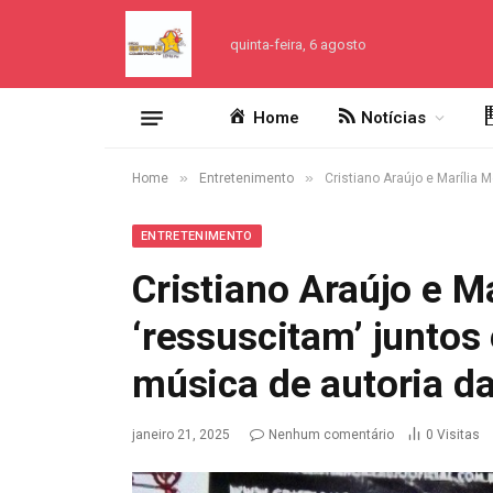
quinta-feira, 6 agosto
Home
Notícias
»
»
Home
Entretenimento
Cristiano Araújo e Marília
ENTRETENIMENTO
Cristiano Araújo e M
‘ressuscitam’ juntos
música de autoria da
janeiro 21, 2025
Nenhum comentário
0
Visitas