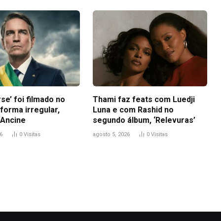
se’ foi filmado no
Thami faz feats com Luedji
 forma irregular,
Luna e com Rashid no
Ancine
segundo álbum, ‘Relevuras’
6
0
Visitas
agosto 5, 2026
0
Visitas