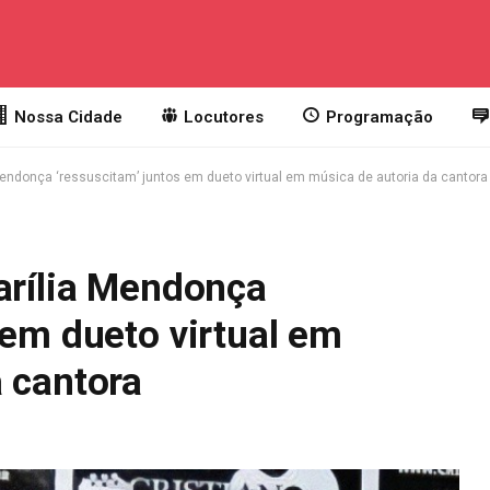
Nossa Cidade
Locutores
Programação
 Mendonça ‘ressuscitam’ juntos em dueto virtual em música de autoria da cantora
arília Mendonça
 em dueto virtual em
 cantora