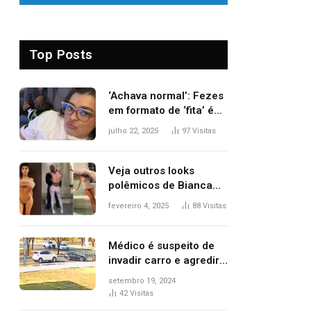
Top Posts
‘Achava normal’: Fezes
em formato de ‘fita’ é
um dos alertas para
julho 22, 2025
97
Visitas
câncer colorretal;
relembre fala de Preta
Gil
Veja outros looks
polêmicos de Bianca
Censori, esposa de
fevereiro 4, 2025
88
Visitas
Kanye West que
apareceu nua no
Grammy 2025
Médico é suspeito de
invadir carro e agredir
delegado aposentado
setembro 19, 2024
durante confusão no
42
Visitas
trânsito