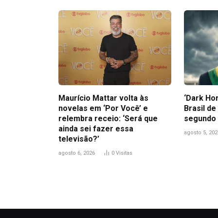
Maurício Mattar volta às
‘Dark Hor
novelas em ‘Por Você’ e
Brasil de
relembra receio: ‘Será que
segundo 
ainda sei fazer essa
agosto 5, 202
televisão?’
agosto 6, 2026
0
Visitas